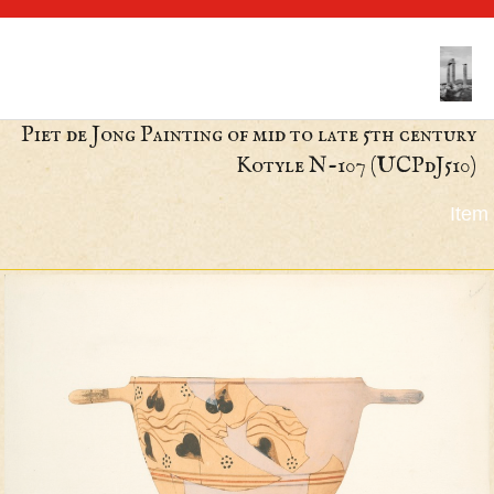
Piet de Jong Painting of mid to late 5th cen
Kotyle N-107 (UCPdJ5