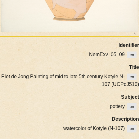
Ide
NemExv_05_09
Piet de Jong Painting of mid to late 5th century Kotyle N-
107 (UCPd
S
pottery
Descr
watercolor of Kotyle (N-107)