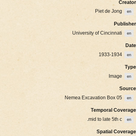
C
Piet de Jong
Pub
University of Cincinnati
1933-1934
Image
S
Nemea Excavation Box 05
Temporal Cov
mid to late 5th c.
Spatial Co