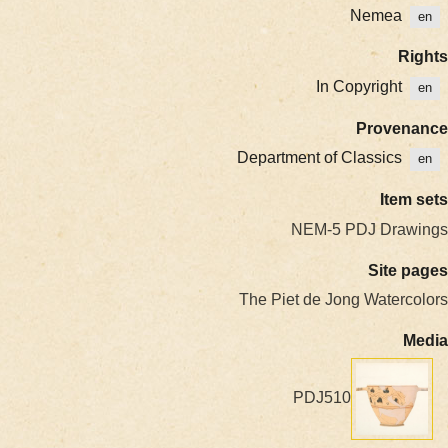
Nemea
In Copyright
Prove
Department of Classics
Ite
NEM-5 PDJ Dra
Site
The Piet de Jong Water
PDJ510